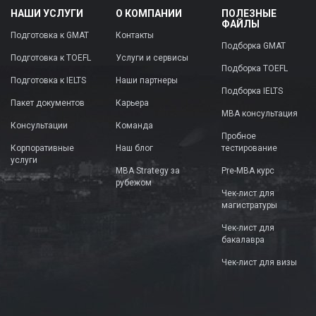
НАШИ УСЛУГИ
О КОМПАНИИ
ПОЛЕЗНЫЕ
ФАЙЛЫ
Подготовка к GMAT
Контакты
Подборка GMAT
Подготовка к TOEFL
Услуги и сервисы
Подборка TOEFL
Подготовка к IELTS
Наши партнеры
Подборка IELTS
Пакет документов
Карьера
MBA консультация
Консультации
Команда
Пробное
Корпоративные
Наш блог
тестирование
услуги
MBA Strategy за
Pre-MBA курс
рубежом
Чек-лист для
магистратуры
Чек-лист для
бакалавра
Чек-лист для визы