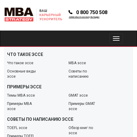
0 800 750 508
записаться на консультацию
Toggle
navigation
ЧТО ТАКОЕ ЭССЕ
Что такое эссе
МВА эссе
Основные виды
Советы по
эссе
написанию
ПРИМЕРЫ ЭССЕ
Темы МВА эссе
GMAT эссе
Примеры МВА
Примеры GMAT
эссе
эссе
СОВЕТЫ ПО НАПИСАНИЮ ЭССЕ
TOEFL эссе
Обзор книг по
эссе
Примеры TOEFL