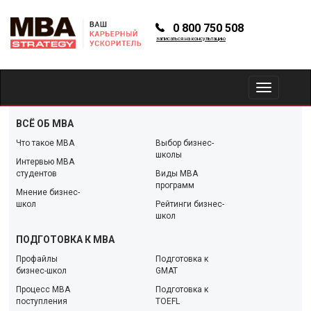
0 800 750 508
записаться на консультацию
Toggle
navigation
ВСЁ ОБ MBA
Что такое МBA
Выбор бизнес-
школы
Интервью MBA
студентов
Виды MBA
программ
Мнение бизнес-
школ
Рейтинги бизнес-
школ
ПОДГОТОВКА К MBA
Профайлы
Подготовка к
бизнес-школ
GMAT
Процесс MBA
Подготовка к
поступления
TOEFL