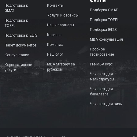
ФАЙЛЫ
Подготовка к
Контакты
Подборка GMAT
GMAT
Услуги и сервисы
Подборка TOEFL
Подготовка к
Наши партнеры
TOEFL
Подборка IELTS
Карьера
Подготовка к IELTS
MBA консультация
Команда
Пакет документов
Пробное
Наш блог
тестирование
Консультации
MBA Strategy за
Pre-MBA курс
Корпоративные
рубежом
услуги
Чек-лист для
магистратуры
Чек-лист для
бакалавра
Чек-лист для визы